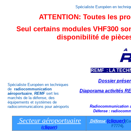
Spécialiste Européen en techni
ATTENTION: Toutes les prod
Seul certains modules VHF300 son
disponibilité de pièc
REMF : LA TECH
Dossier présen
Spécialiste Européen en techniques
de
radiocommunication
Diaporama activités RE
aéroportuaire
,
REMF
sert les
marchés de la défense, des
équipements et systèmes de
R
adiocommunication a
radiocommunications pour aéroports
D
éfense : radiocommu
Secteur aéroportuaire
Défense
(
cliquer
)
(C
F7774).
(
cliquer
)