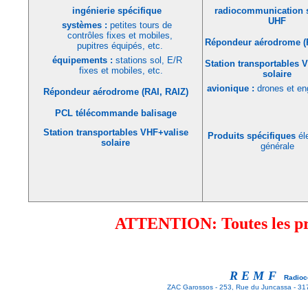
ingénierie spécifique
radiocommunication 
UHF
systèmes :
petites tours de
contrôles fixes et mobiles,
Répondeur aérodrome (R
pupitres équipés, etc.
équipements :
stations sol, E/R
Station transportables 
fixes et mobiles, etc.
solaire
avionique :
drones et en
Répondeur aérodrome (RAI, RAIZ)
PCL télécommande balisage
Station transportables VHF+valise
Produits spécifiques
él
solaire
générale
ATTENTION: Toutes les pro
REMF
Radioc
ZAC Garossos - 253, Rue du Juncassa - 