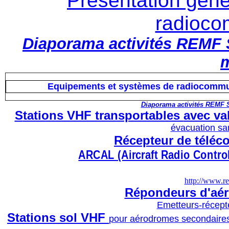
Présentation géné
radioco
Diaporama activités REMF S
m
E
quipements et systèmes de radiocommun
Diaporama activités REMF S
S
tations VHF transportables
avec va
évacuation san
Récepteur de téléc
ARCAL (Aircraft Radio Contro
http://www.re
R
épondeurs d'aér
E
metteurs-récepte
Stations sol VHF
pour aérodromes secondaires o