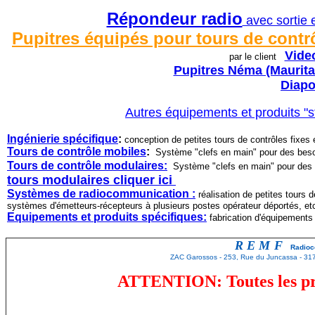
Répondeur radio
avec sortie 
Pupitres équipés pour tours de contr
Video
par le client
Pupitres Néma (Maurit
Diapo
Autres
é
quipements et produits "s
I
ngénierie spécifique
:
conception de petites tours de contrôles fixe
Tours de contrôle mobiles
:
Système "clefs en main" pour des besoi
Tours de contrôle modulaires:
Système "clefs en main" pour des 
tours modulaires cliquer ici
S
ystèmes de radiocommunication :
réalisation de petites tours 
systèmes d'émetteurs-récepteurs à plusieurs postes opérateur déportés, et
Equipements et produits spécifiques:
fabrication d'équipements
REMF
Radioc
ZAC Garossos - 253, Rue du Juncassa - 
ATTENTION: Toutes les pro