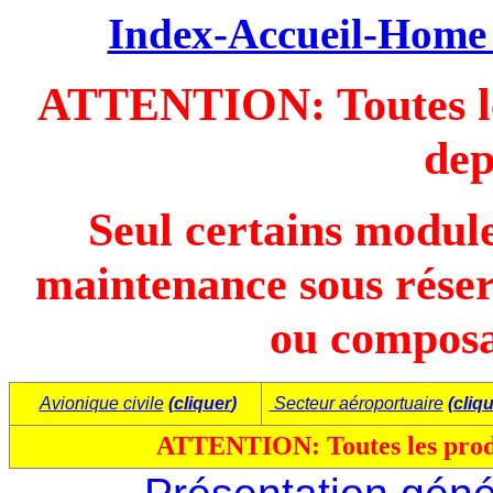
Index-Accueil-Home 
ATTENTION: Toutes les
dep
Seul certains modul
maintenance sous réserv
ou composa
Avionique civile
(
cliquer
)
Secteur aéroportuaire
(
cliq
ATTENTION: Toutes les produ