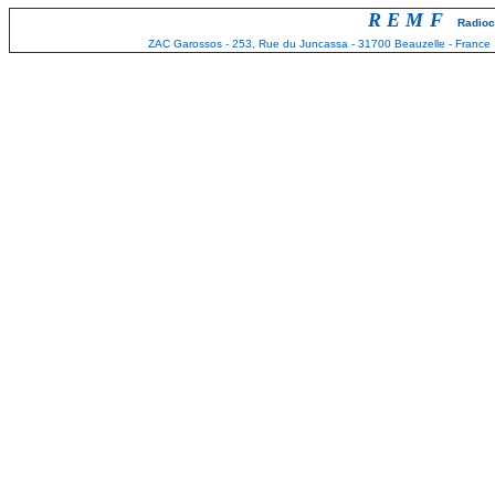
REMF
Radioc
ZAC Garossos - 253, Rue du Juncassa - 31700 Beauzelle - Fran