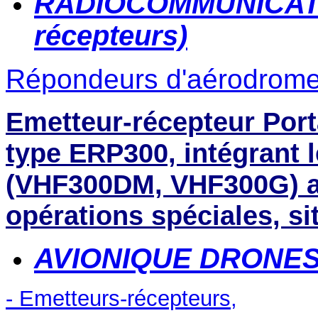
RADIOCOMMUNICAT
récepteurs)
R
épondeurs d'aérodromes
Emetteur-récepteur Por
type ERP300, intégrant
(VHF300DM, VHF300G) av
opérations spéciales, sit
AVIONIQUE DRONES
- Emetteurs-récepteurs,