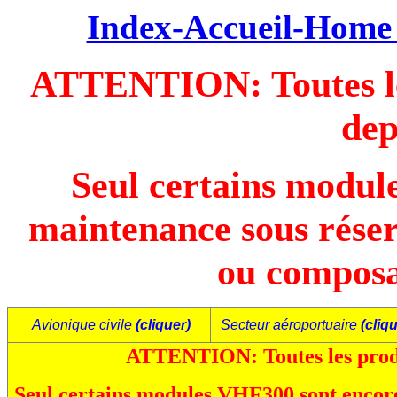
Index-Accueil-Home 
ATTENTION: Toutes les
dep
Seul certains modul
maintenance sous réserv
ou composa
Avionique civile
(
cliquer
)
Secteur aéroportuaire
(
cliq
ATTENTION: Toutes les produ
Seul certains modules VHF300 sont encore