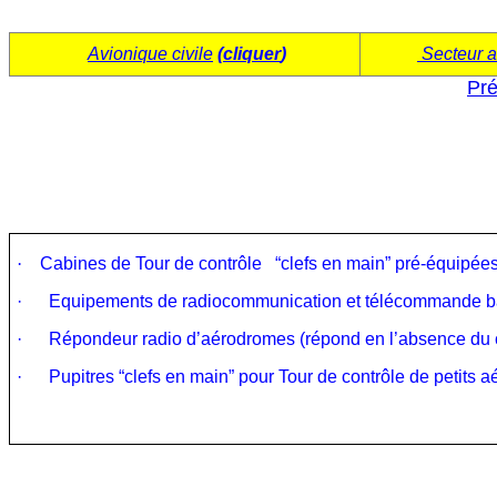
Avionique civile
(
cliquer
)
Secteur a
Pré
·
Cabines de Tour de contrôle “clefs en main” pré-équipées 
·
Equipements de radiocommunication et télécommande bal
·
Répondeur radio d’aérodromes (répond en l’absence du c
·
Pupitres “clefs en main” pour Tour de contrôle de petits a