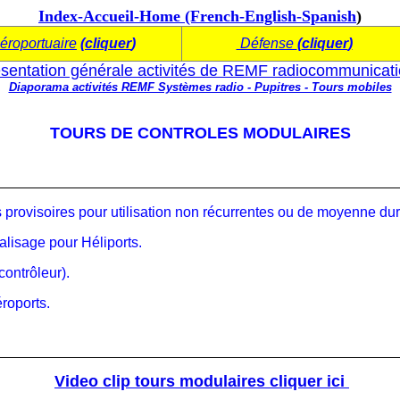
Index-Accueil-Home (French-English-Spanish
)
éroportuaire
(
cliquer
)
Défense
(
cliquer
)
sentation générale activités de REMF radiocommunicat
Diaporama activités REMF Systèmes radio - Pupitres - Tours mobiles
TOURS DE CONTROLES MODULAIRES
provisoires pour utilisation non récurrentes ou de moyenne dur
isage pour Héliports.
ontrôleur).
éroports.
Video clip tours modulaires cliquer ici